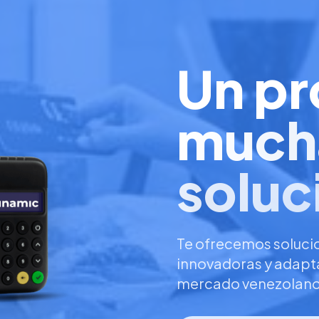
Un pr
much
soluc
Te ofrecemos soluci
innovadoras y adapta
mercado venezolan