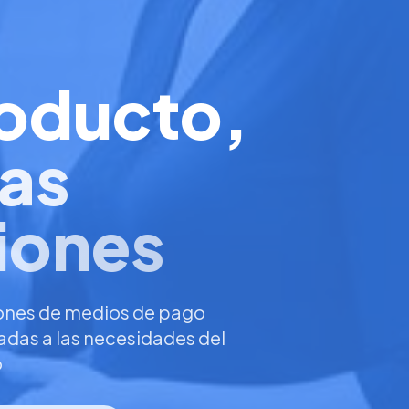
oducto,
as
iones
ones de medios de pago
das a las necesidades del
o